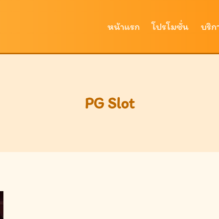
หน้าแรก
โปรโมชั่น
บริก
PG Slot