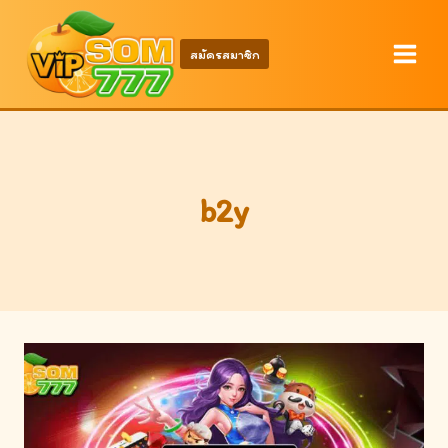
Skip
to
สมัครสมาชิก
content
b2y